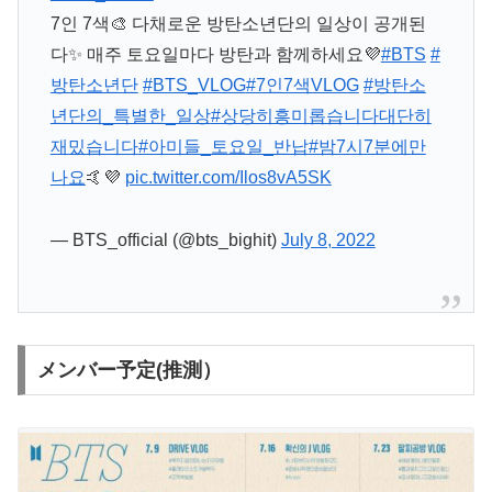
7인 7색🎨 다채로운 방탄소년단의 일상이 공개된
다✨ 매주 토요일마다 방탄과 함께하세요💜
#BTS
#
방탄소년단
#BTS_VLOG
#7인7색VLOG
#방탄소
년단의_특별한_일상
#상당히흥미롭습니다대단히
재밌습니다
#아미들_토요일_반납
#밤7시7분에만
나요
🤙💜
pic.twitter.com/Ilos8vA5SK
— BTS_official (@bts_bighit)
July 8, 2022
メンバー予定(推測）