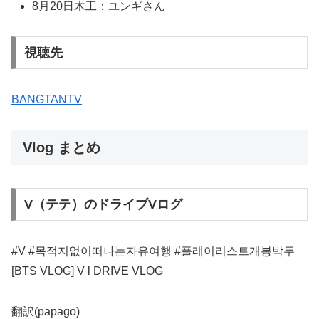
8月20日木工：ユンギさん
視聴先
BANGTANTV
Vlog まとめ
V（テテ）のドライブVログ
#V #목적지없이떠나는자유여행 #플레이리스트개봉박두
[BTS VLOG] V l DRIVE VLOG
翻訳(papago)