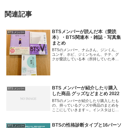
関連記事
BTSメンバーが読んだ本（愛読
BTS メンバー
本）・BTS関連本・雑誌・写真集
まとめ
BTSのメンバー、ナムさん、ジンくん、
ユンギ、ホビ、ジミンちゃん、テテ、グ
クが愛読している本（所持していた本）
や防弾少年団関連の本、出た雑誌を今ま
でこのブログで紹介してきました。一度
ここで愛読本や出てる雑誌関係、写真集
などまとめておきますね...
BTS メンバーが紹介したり購入
BTS メンバー
した商品 グッズなどまとめ 2022
BTSのメンバーが紹介したり購入したも
の、持っているグッズや商品のまとめを
ここにしていきます～。インスタはじめ
てからNetflixとかもすごく紹介してくれ
てるし、今後も増えるかな？ホビ お菓子
（セウカンブラック）2022年1月4日ホビ
BTSの性格診断タイプと16パーソ
BTS メンバー