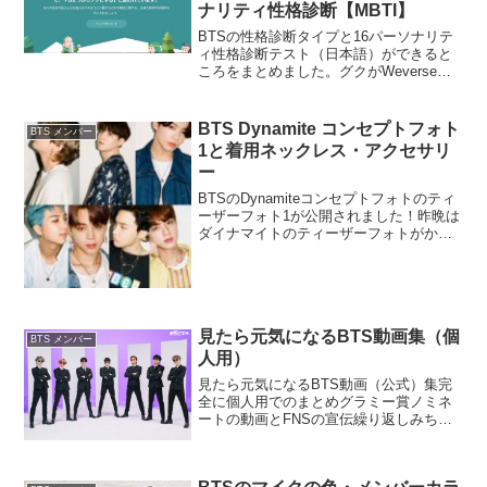
インス...
ナリティ性格診断【MBTI】
BTSの性格診断タイプと16パーソナリテ
ィ性格診断テスト（日本語）ができると
ころをまとめました。グクがWeverseで
自撮りと共に性格が変わったと挙げてく
れた世界的にも有名な診断テストです。
MBTIともいいます。日本語の性格診断テ
BTS Dynamite コンセプトフォト
BTS メンバー
ストはコチ...
1と着用ネックレス・アクセサリ
ー
BTSのDynamiteコンセプトフォトのティ
ーザーフォト1が公開されました！昨晩は
ダイナマイトのティーザーフォトがかっ
こよすぎたのとナムさんのセルカで2時ま
で寝れなかったです。コンセプトフォト1
でバンタンのメンバーがつけているネッ
クレスが...
見たら元気になるBTS動画集（個
BTS メンバー
人用）
見たら元気になるBTS動画（公式）集完
全に個人用でのまとめグラミー賞ノミネ
ートの動画とFNSの宣伝繰り返しみちゃ
います！なのでこういうのをまとめてお
いて後で笑いたいとき、元気になりたい
ときに見ようとwまたTwitterでいろいろ過