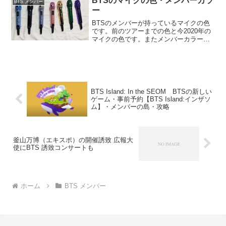
BTSのマイクの色・メンバーカラ
去のも出会...
BTS メンバー
ー
BTSのメンバーが持っているマイクの色
です。前のツアーまでの色と今2020年の
マイクの色です。またメンバーカラーは
決まってないですがホビがメンバーの為
にブレスレットを作ってくれたのも参考
に合わせて載せています。前のSYSツア
ーまでの色左から...
BTS Island: In the SEOM BTSの新しい
ゲーム・事前予約【BTS Island:インザソ
ム】・メンバーの島・攻略
釜山万博（エキスポ）の開催誘致 広報大
使にBTS 誘致コンサートも
ホーム
BTS メンバー