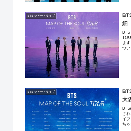
B
BTS ツアー・ライブ
細【
BT
TO
ます
つい
B
BTS ツアー・ライブ
大
BT
され
イブ
ちゃ