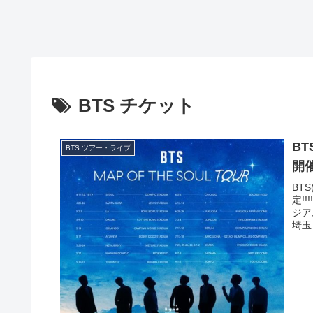
BTS チケット
BT
BTS ツアー・ライブ
開
BT
定!
ジア
埼玉