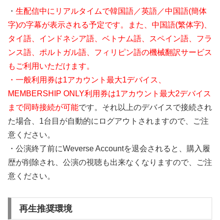
・
生配信中にリアルタイムで韓国語／英語／中国語(簡体
字)の字幕が表示される予定です。また、中国語(繁体字)、
タイ語、インドネシア語、ベトナム語、スペイン語、フラ
ンス語、ポルトガル語、フィリピン語の機械翻訳サービス
もご利用いただけます。
・一般利用券は1アカウント最大1デバイス、
MEMBERSHIP ONLY利用券は1アカウント最大2デバイス
まで同時接続が可能
です。それ以上のデバイスで接続され
た場合、1台目が自動的にログアウトされますので、ご注
意ください。
・公演終了前にWeverse Accountを退会されると、購入履
歴が削除され、公演の視聴も出来なくなりますので、ご注
意ください。
再生推奨環境