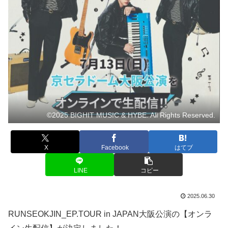
©2025 BIGHIT MUSIC & HYBE. All Rights Reserved.
X
Facebook
はてブ
LINE
コピー
2025.06.30
RUNSEOKJIN_EP.TOUR in JAPAN大阪公演の【オンラ