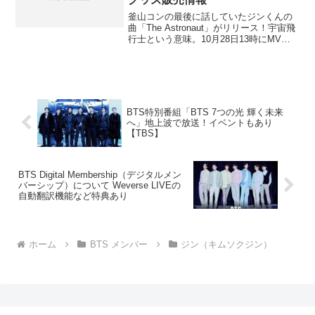
釜山コンの最後に話していたジンくんの
曲「The Astronaut」がリリース！宇宙飛
行士という意味。10月28日13時にMV公
開＆リリース！シングルの予約は本日19
日11時から開始！スケジュール等情報載
せていきますね。【追記】12月1日1...
BTS特別番組「BTS 7つの光 輝く未来
へ」地上波で放送！イベントもあり
【TBS】
BTS Digital Membership（デジタルメン
バーシップ）について Weverse LIVEの
自動翻訳機能など特典あり
ホーム
BTS メンバー
ジン（キムソクジン）