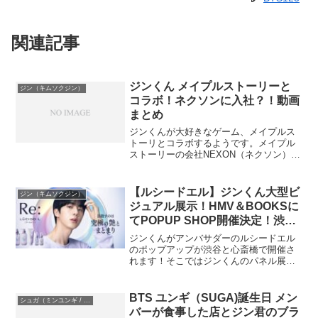
関連記事
ジンくん メイプルストーリーと
ジン（キムソクジン）
コラボ！ネクソンに入社？！動画
まとめ
ジンくんが大好きなゲーム、メイプルス
トーリとコラボするようです。メイプル
ストーリーの会社NEXON（ネクソン）に
出勤する動画がUP。また自分のインスタ
でも大手企業に入社したと社員証をUPし
てます～。詳細今後の予定8月16日エピソ
【ルシードエル】ジンくん大型ビ
ジン（キムソクジン）
ード１公開8...
ジュアル展示！HMV＆BOOKSに
てPOPUP SHOP開催決定！渋
谷・心斎橋
ジンくんがアンバサダーのルシードエル
のポップアップが渋谷と心斎橋で開催さ
れます！そこではジンくんのパネル展示
もあります。ヘアビューティコスメブラ
ンド「ルシードエル」は、HMV＆
BOOKS SHIBUYAで2025年10月14日(火)
BTS ユンギ（SUGA)誕生日 メン
シュガ（ミンユンギ / SUGA）
～10月...
バーが食事した店とジン君のブラ