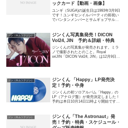
ックカード【動画・画像】
ユンギ（SUGA)の誕生日は1993年3月9日
です！ユンギセンイルパーティの前祝い
でバンタンメンバーとサムギョプサルを
食べに行って会計はジンヒョンがおごっ
てくれたとユンギがVliveで話してくれま
した。そして昨晩はその様子を動画で
ジンくん写真集発売！DICON
ジン（キムソクジン）
Twitt...
Vol24, JIN 予約＆詳細・特典
ジンくんの写真集が発売されます。ミラ
ノで撮影されたとのこと。Royal
oriJIN「DICON Vol24, JIN」は12月9日
(月)12時から予約開始！4タイプあり(詳細
は下に）予約期間：2024.12.09(PM
12:00) - ...
ジンくん 「Happy」LP発売決
ジン（キムソクジン）
定！予約・中身
ジンくんの初ソロアルバム「Happy」の
LP（アナログ盤）が発売決定しました！
予約は本日10月14日11時より開始です。
BTS Weverse ShopUNIVERSAL MUSIC
STORE詳細2024年に発売されたJINの初
ソロアルバ...
ジンくん「The Astronaut」発
ジン（キムソクジン）
売！予約・特典・スケジュール・
グッズ販売情報