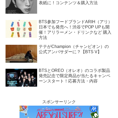
表紙に！コンテンツ＆購入方法
BTS参加フードブランドARIH（アリ）
日本でも発売へ！渋谷でPOP UPも開
催！アリラーメン・ドリンクなど 購入
方法
テテがChampion（チャンピオン）の
公式アンバサダーに？【BTS V】
BTSとOREO（オレオ）のコラボ製品
発売記念で限定商品が当たるキャンペ
ーンスタート！応募方法・内容
スポンサーリンク