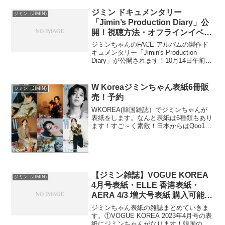
た！記事＞載っていた韓国メディアの記
事を紹介します。【追記】4月9日から
ジミン ドキュメンタリー
ジミン（JIMIN)
Netflixで配信決定...
「Jimin’s Production Diary」公
開！視聴方法・オフラインイベン
ト
ジミンちゃんのFACE アルバムの製作ド
キュメンタリー「Jimin's Production
Diary」が公開されます！10月14日午前10
時から予約開始で、10月23日(月)18時よ
り公開。視聴方法などわかってることか
らまとめていきます...
W Koreaジミンちゃん表紙6冊販
ジミン（JIMIN)
売！予約
WKOREA(韓国雑誌）でジミンちゃんが
表紙をします。なんと表紙は6種類もあり
ます！すご～く素敵！日本からはQoo10
や楽天などで販売！楽天市場 ジミンち
ゃんW KOREA一覧＞日本から購入でき
るショップそれぞれショップによって発
送日や和訳...
【ジミン雑誌】VOGUE KOREA
ジミン（JIMIN)
4月号表紙・ELLE 香港表紙・
AERA 4/3 増大号表紙 購入可能シ
ョップ
ジミンちゃん表紙の雑誌まとめていきま
す。①VOGUE KOREA 2023年4月号の表
紙にジミンちゃんがなります！韓国の雑