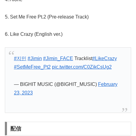
5. Set Me Free Pt.2 (Pre-release Track)
6. Like Crazy (English ver.)
#지민
#Jimin
#Jimin_FACE
Tracklist
#LikeCrazy
#SetMeFree_Pt2
pic.twitter.com/C0ZikCsUg2
— BIGHIT MUSIC (@BIGHIT_MUSIC)
February
23, 2023
配信