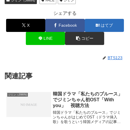
ジミン（JIMIN)
FACE
ジミン
シェアする
X
Facebook
はてブ
LINE
コピー
BTS123
関連記事
韓国ドラマ「私たちのブルース」
ジミン（JIMIN)
でジミンちゃん初OST「With
you」 視聴方法
韓国ドラマ「私たちのブルース」でジミ
ンちゃんがはじめてOST（ドラマ挿入
歌）を歌うという韓国メディアの記事が
あがりました！【追記】公式確定でまし