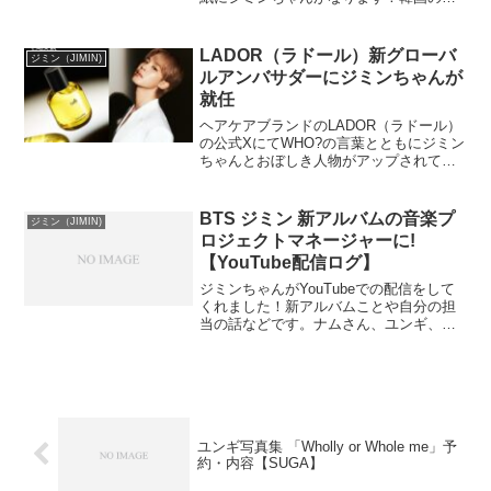
誌ですがQoo10や楽天などでも予約でき
ます。ショップによって値段や送料、発
送時期、翻訳の有無などありますのでご
LADOR（ラドール）新グローバ
ジミン（JIMIN)
自身の...
ルアンバサダーにジミンちゃんが
就任
ヘアケアブランドのLADOR（ラドール）
の公式XにてWHO?の言葉とともにジミン
ちゃんとおぼしき人物がアップされて話
題になっていましたが、12月11日にジミ
ンちゃんがグローバルアンバサダーにな
ったことが公式インスタグラムやXなどで
BTS ジミン 新アルバムの音楽プ
ジミン（JIMIN)
発表されま...
ロジェクトマネージャーに!
【YouTube配信ログ】
ジミンちゃんがYouTubeでの配信をして
くれました！新アルバムことや自分の担
当の話などです。ナムさん、ユンギ、ホ
ビに続いて4人目です。私は家にいて犬と
戯れていたのに配信に気づかなかったと
いう・・・。残念です。くっ・・・涙
YouTubeのロ...
ユンギ写真集 「Wholly or Whole me」予
約・内容【SUGA】