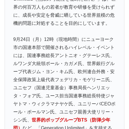
界の何百万人もの若者が教育や研修を受けられず
に、成長や安定を脅威に晒している世界規模の危
機的問題に対処することを目的にしています。
9月24日（月）12時（現地時間）にニューヨーク
市の国連本部で開催されるハイレベル・イベント
には、国連事務総長アントニオ・グテーレス氏、
ルワンダ大統領ポール・カガメ氏、世界銀行グル
ープ代表ジム・ヨン・キム氏、欧州連合外務・安
全保障政策上級代表フェデリカ・モゲリーニ氏、
ユニセフ（国連児童基金）事務局長ヘンリエッ
タ・フォア氏、ユース担当国連事務総長特使ジャ
ヤトマ・ウィクラマナヤケ氏、ユニリーバCEOポ
ール・ポールマン氏、ユニセフ親善大使リリー・
シン氏、
世界的ポップグループBTS（防弾少年
団）
など、「Generation Unlimited」を支持する