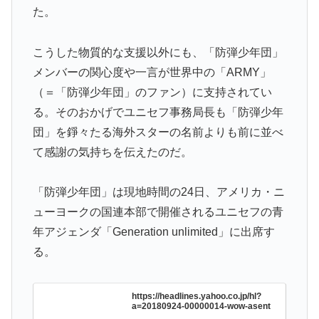
た。
こうした物質的な支援以外にも、「防弾少年団」
メンバーの関心度や一言が世界中の「ARMY」
（＝「防弾少年団」のファン）に支持されてい
る。そのおかげでユニセフ事務局長も「防弾少年
団」を錚々たる海外スターの名前よりも前に並べ
て感謝の気持ちを伝えたのだ。
「防弾少年団」は現地時間の24日、アメリカ・ニ
ューヨークの国連本部で開催されるユニセフの青
年アジェンダ「Generation unlimited」に出席す
る。
https://headlines.yahoo.co.jp/hl?
a=20180924-00000014-wow-asent