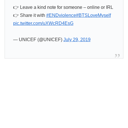
👉 Leave a kind note for someone – online or IRL
👉 Share it with
#ENDviolence
#BTSLoveMyself
pic.twitter.com/uXWcRD4EsG
— UNICEF (@UNICEF)
July 29, 2019