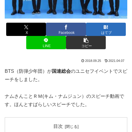
X
Facebook
はてブ
LINE
コピー
2018.09.25
2021.04.07
BTS（防弾少年団）が
国連総会
のユニセフイベントでスピ
ーチをしました。
ナムさんことＲＭ(キム・ナムジュン）のスピーチ動画で
す。ほんとすばらしいスピーチでした。
目次