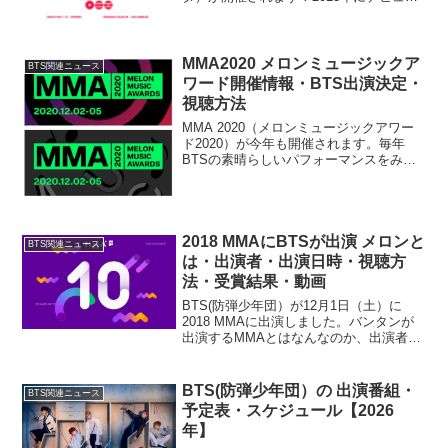
してるので今年は13周年となります。そ
して今回ワールドツアーが発表され、6月
12日・6月13日は釜山での公演があるこ
と...
MMA2020 メロンミュージックア
BTS関連ニュース
ワード開催情報・BTS出演決定・
視聴方法
MMA 2020（メロンミュージックアワー
ド2020）が今年も開催されます。毎年
BTSの素晴らしいパフォーマンスをみせ
てもらえるメロンミュージックアワー
ド！今年は12月2日（水）～12月5日
（土）までMMA WEEKとなり、オンライ
ンで非対...
2018 MMAにBTSが出演 メロンと
BTS関連ニュース
は・出演者・出演日時・視聴方
法・受賞結果・動画
BTS(防弾少年団）が12月1日（土）に
2018 MMAに出演しました。バンタンが
出演するMMAとはなんなのか、出演者や
出演日時、日本でmelon(メロン）を見る
方法、タイムスケジュール（歌唱時間
順）、受賞結果、BTSのパフォーマンス
BTS(防弾少年団）の 出演番組・
BTS関連ニュース
歌唱動...
予定表・スケジュール【2026
年】