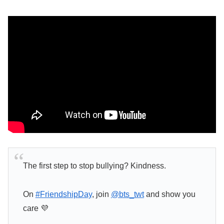
The first step to stop bullying? Kindness.
On
#FriendshipDay
, join
@bts_twt
and show you
care 💜