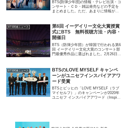
BTS(防弾少年団)の情報・テレビ出演・コ
ンサート・ＣＤ・雑誌発売などの予定を
まとめました。ただ、あまりに情報が次
から次へとはいってくる時期には、追い
きれていない部分もありますし変更にな
る場合もあるのでご了承ください。また
第6回 イーデイリー文化大賞授賞
BTS関連ニュース
現在は個人仕事が多...
式にBTS 無料視聴方法・内容・
開催日
BTS（防弾少年団）が韓国で行われる第6
回 イーデイリー文化大賞のコンサート部
門最優秀作品に選ばれました。2月26日
（火）に授賞式が行われ、レッドカーペ
ットも開催されるとのことです。BTSは
授賞式とレッドカーペットイベントに参
BTSのLOVE MYSELF キャンペ
BTS関連ニュース
加予定で今のと...
ーンがユニセフインスパイアアワ
ード受賞
BTSとビッヒの「LOVE MYSELF（ラブ
マイセルフ）」のキャンペーンが2020年
ユニセフ インスパイアアワード（Inspire
Awards）の統合キャンペーンやイベント
（Integrated Campaigns and Events...