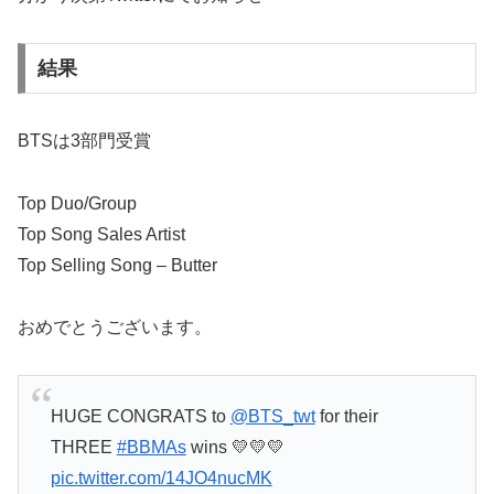
結果
BTSは3部門受賞
Top Duo/Group
Top Song Sales Artist
Top Selling Song – Butter
おめでとうございます。
HUGE CONGRATS to
@BTS_twt
for their
THREE
#BBMAs
wins 💛💛💛
pic.twitter.com/14JO4nucMK