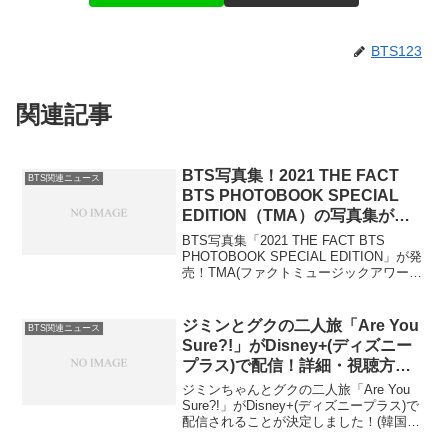
BTS123
関連記事
BTS写真集！2021 THE FACT
BTS関連ニュース
BTS PHOTOBOOK SPECIAL
EDITION（TMA）の写真集が
2022年2月発売！予約方法
BTS写真集「2021 THE FACT BTS
PHOTOBOOK SPECIAL EDITION」が発
売！TMA(ファクトミュージックアワー
ド） 2021の写真集が来年2022年1月に世
界で発売されます。（日本は12月10日か
らの予約。...
ジミンとグクの二人旅「Are You
BTS関連ニュース
Sure?!」がDisney+(ディズニー
プラス)で配信！詳細・視聴方
法・グッズ・写真集・札幌ポップ
ジミンちゃんとグクの二人旅「Are You
アップ
Sure?!」がDisney+(ディズニープラス)で
配信されることが決定しました！(韓国タ
イトルは、イゲマジャ）8月8日(木)から配