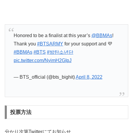
Honored to be a finalist at this year’s
@BBMAs
!
Thank you
#BTSARMY
for your support and 💜
#BBMAs
#BTS
#방탄소년단
pic.twitter.com/NyimH2GIpJ
— BTS_official (@bts_bighit)
April 8, 2022
投票方法
分かり次第Twitterにてお知らせ