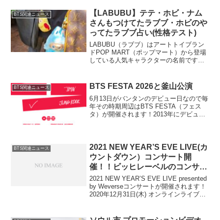
信で全8話もあるとのことです。日本の札
幌の旅映像もあるとのことで...
【LABUBU】テテ・ホビ・ナム
BTS関連ニュース
さんもつけてたラブブ・ホビのや
ってたラブブ占い(性格テスト)
LABUBU（ラブブ）はアートトイブラン
ドPOP MART（ポップマート）から登場
している人気キャラクターの名前です。
最近、テテちゃんや、ホビ、ナムさんが
このラブブのぬいぐるみキーホルダーを
つけている写真がインスタなどにアップ
BTS FESTA 2026と釜山公演
BTS関連ニュース
されています。...
6月13日がバンタンのデビュー日なので毎
年その時期周辺はBTS FESTA（フェス
タ）が開催されます！2013年にデビュー
してるので今年は13周年となります。そ
して今回ワールドツアーが発表され、6月
12日・6月13日は釜山での公演があるこ
と...
2021 NEW YEAR’S EVE LIVE(カ
BTS関連ニュース
ウントダウン）コンサート開
催！！ビッヒレーベルのコンサー
ト【NYEL】・グッズ
2021 NEW YEAR’S EVE LIVE presented
by Weverseコンサートが開催されます！
2020年12月31日(木) オンラインライブス
トリーミングとオフライン公演で同時に
開催されます。（オフライン中止）Big ...