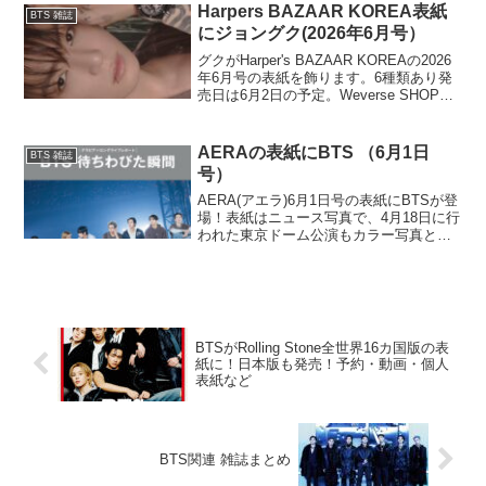
Harpers BAZAAR KOREA表紙
BTS 雑誌
にジョングク(2026年6月号）
グクがHarper's BAZAAR KOREAの2026
年6月号の表紙を飾ります。6種類あり発
売日は6月2日の予定。Weverse SHOPを
はじめ、楽天やQoo10でも取り扱いあり
ます。和訳付きが欲しい場合は楽天や
Qoo10の対応ショッ...
AERAの表紙にBTS （6月1日
BTS 雑誌
号）
AERA(アエラ)6月1日号の表紙にBTSが登
場！表紙はニュース写真で、4月18日に行
われた東京ドーム公演もカラー写真と共
に詳細レポートされているとのことで
す。Amazonで予約受付中！定価650円(税
込)・本の出版予定日は2026年5月2...
BTSがRolling Stone全世界16カ国版の表
紙に！日本版も発売！予約・動画・個人
表紙など
BTS関連 雑誌まとめ