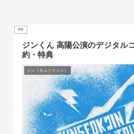
PR
ジンくん 高陽公演のデジタル
約・特典
ジン（キムソクジン）