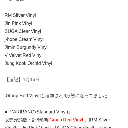
RM Silver Vinyl
Jin Pink Vinyl
SUGA Clear Vinyl
j-hope Cream Vinyl
Jimin Burgundy Vinyl
V Velvet Red Vinyl
Jung Kook Orchid Vinyl
【追記】1月16日
[Group Red Vinyl]も追加され8形態になってました
■『’ARIRANG'(Standard Vinyl)』
販売形態数：計8形態
[Group Red Vinyl]
、[RM Silver
Vinyl]、[Jin Pink Vinyl]、[SUGA Clear Vinyl]、[j-hope