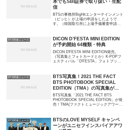
本でもSBI証券で取り扱い・生配
信
BTSの事務所BigHitエンターテインメント
（ビッヒ）が上場の申請をしたようで
す。（韓国取引所に上場予備審査申請書
を提出）以前2017年にも話があがってい
ましたが審査が通れば今回は2020年度中
に上場する予定⇒上場することが決定し
DICON D’FESTA MINI EDITION
BTS関連ニュース
ました。...
が予約開始 64種類・特典
DICON D'FESTA MINI EDITION発売。
（写真集とフォトカードとか）K-POPフ
ェスティバル「D'FESTA」フォトブック
のスペシャルエディション『DICON
D'FESTA MINI EDITION』8アーティスト
で64...
BTS写真集！2021 THE FACT
BTS関連ニュース
BTS PHOTOBOOK SPECIAL
EDITION（TMA）の写真集が
2022年2月発売！予約方法
BTS写真集「2021 THE FACT BTS
PHOTOBOOK SPECIAL EDITION」が発
売！TMA(ファクトミュージックアワー
ド） 2021の写真集が来年2022年1月に世
界で発売されます。（日本は12月10日か
らの予約。...
BTSのLOVE MYSELF キャンペ
BTS関連ニュース
ーンがユニセフインスパイアアワ