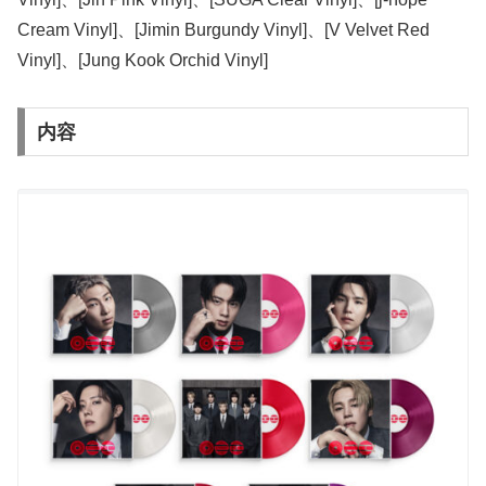
Cream Vinyl]、[Jimin Burgundy Vinyl]、[V Velvet Red
Vinyl]、[Jung Kook Orchid Vinyl]
内容