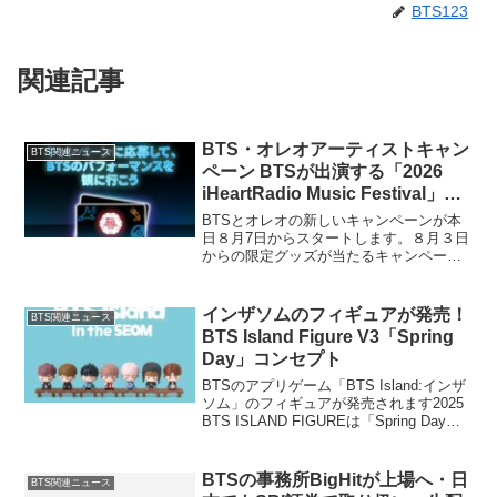
BTS123
関連記事
BTS・オレオアーティストキャン
BTS関連ニュース
ペーン BTSが出演する「2026
iHeartRadio Music Festival」に
招待！
BTSとオレオの新しいキャンペーンが本
日８月7日からスタートします。８月３日
からの限定グッズが当たるキャンペーン
とは別に抽選で１組２名がラスベガスで
開催され、BTSが出演する「2026
iHeartRadio Music Festival」...
インザソムのフィギュアが発売！
BTS関連ニュース
BTS Island Figure V3「Spring
Day」コンセプト
BTSのアプリゲーム「BTS Island:インザ
ソム」のフィギュアが発売されます2025
BTS ISLAND FIGUREは「Spring Day」
コンセプトです！商品公開:2025年8月11
日(月)11時AM販売開始:2025年8月1...
BTSの事務所BigHitが上場へ・日
BTS関連ニュース